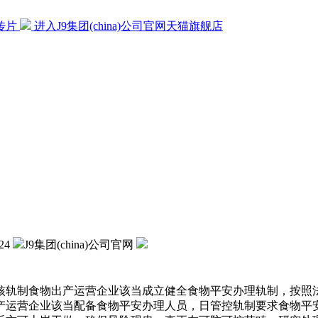
宣传片
进入J9集团(china)公司官网天猫旗舰店
24
J9集团(china)公司官网
轨制食物出产运营企业该当成立健全食物平安办理轨制，按照法
产运营企业该当配备食物平安办理人员，日管控轨制要求食物平