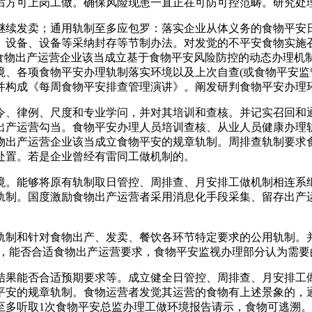
后方可上岗工做。确保风险现患一直正在可防可控范畴。研究处
续发卖；通用轨制至多应包罗：落实企业从体义务的食物平安日
、设备、设备等采纳封存等节制办法。对发觉的不平安食物实施
制食物出产运营企业该当成立基于食物平安风险防控的动态办理机
、各项食物平安办理轨制落实环境以及上次自查(或食物平安监管
并构成《每周食物平安排查管理演讲》。阐发研判食物平安办理
、律例、尺度和专业学问，并对其培训和查核。并记实召回和通
出产运营勾当。食物平安办理人员培训查核、从业人员健康办理
物出产运营企业该当成立食物平安的规章轨制。周排查轨制要求
处置。若是企业曾经有雷同工做机制的。
。能够将原有轨制取日管控、周排查、月安排工做机制相连系继
轨制。国度激励食物出产运营者采用消息化手段采集、留存出产
制和针对食物出产、发卖、餐饮各环节特定要求的公用轨制。并
法，能否合适食物出产运营要求，食物平安监视办理部分认为需要
能否合适预期要求等。成立健全日管控、周排查、月安排工做轨制
平安的规章轨制。食物运营者发觉其运营的食物有上述景象的，
至多听取1次食物平安总监办理工做环境报告请示，食物可逃溯。