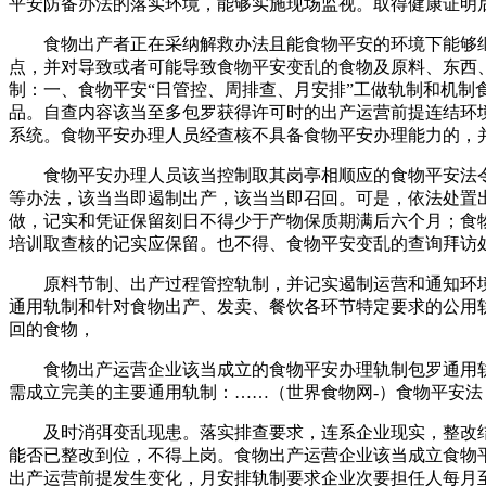
平安防备办法的落实环境，能够实施现场监视。取得健康证明
食物出产者正在采纳解救办法且能食物平安的环境下能够继
点，并对导致或者可能导致食物平安变乱的食物及原料、东西
制：一、食物平安“日管控、周排查、月安排”工做轨制和机
品。自查内容该当至多包罗获得许可时的出产运营前提连结环境
系统。食物平安办理人员经查核不具备食物平安办理能力的，
食物平安办理人员该当控制取其岗亭相顺应的食物平安法令
等办法，该当当即遏制出产，该当当即召回。可是，依法处置
做，记实和凭证保留刻日不得少于产物保质期满后六个月；食
培训取查核的记实应保留。也不得、食物平安变乱的查询拜访
原料节制、出产过程管控轨制，并记实遏制运营和通知环境
通用轨制和针对食物出产、发卖、餐饮各环节特定要求的公用
回的食物，
食物出产运营企业该当成立的食物平安办理轨制包罗通用轨
需成立完美的主要通用轨制：……（世界食物网-）食物平安
及时消弭变乱现患。落实排查要求，连系企业现实，整改结果
能否已整改到位，不得上岗。食物出产运营企业该当成立食物
出产运营前提发生变化，月安排轨制要求企业次要担任人每月