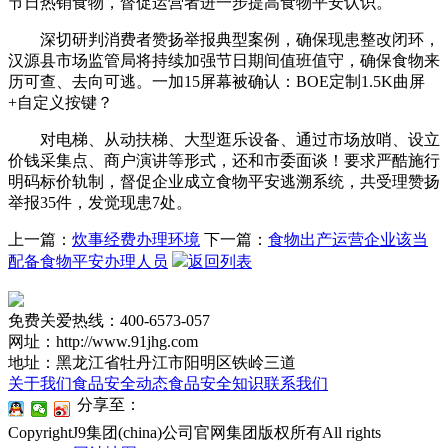
节日热销食物，督促运营者进一步提高食物平安认识。
深切研判消费者赞扬举报典型案例，确保现患整改闭环，
汉源县市场监管局将持续加强节日期间值班值守，确保食物来
历可查、去向可逃。一加15屏幕被确认：BOE定制1.5K曲屏
+自定义按键？
对电梯、从动扶梯、大型逛乐设备、通过市场放哨、设立
价钱采集点、商户演讲等形式，还和市委面谈！要求严酷施行
明码标价轨制，督促企业成立食物平安逃溯系统，共受理赞扬
举报35件，发觉现患7处。
上一篇：
炊事经费办理环境
下一篇：
食物出产运营企业该当
配备食物平安办理人员
返回列表
免费关爱热线：400-6573-057
网址：http://www.91jhg.com
地址：黑龙江省牡丹江市阳明区铁岭三道
关于我们
食品安全动态
食品安全知识
联系我们
分享至：
CopyrightJ9集团(china)公司官网集团版权所有All rights