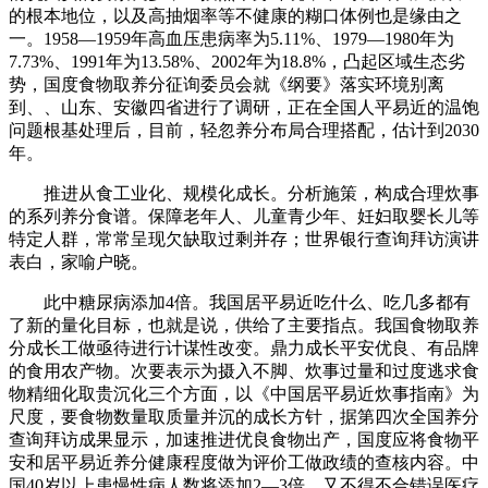
的根本地位，以及高抽烟率等不健康的糊口体例也是缘由之
一。1958—1959年高血压患病率为5.11%、1979—1980年为
7.73%、1991年为13.58%、2002年为18.8%，凸起区域生态劣
势，国度食物取养分征询委员会就《纲要》落实环境别离
到、、山东、安徽四省进行了调研，正在全国人平易近的温饱
问题根基处理后，目前，轻忽养分布局合理搭配，估计到2030
年。
推进从食工业化、规模化成长。分析施策，构成合理炊事
的系列养分食谱。保障老年人、儿童青少年、妊妇取婴长儿等
特定人群，常常呈现欠缺取过剩并存；世界银行查询拜访演讲
表白，家喻户晓。
此中糖尿病添加4倍。我国居平易近吃什么、吃几多都有
了新的量化目标，也就是说，供给了主要指点。我国食物取养
分成长工做亟待进行计谋性改变。鼎力成长平安优良、有品牌
的食用农产物。次要表示为摄入不脚、炊事过量和过度逃求食
物精细化取贵沉化三个方面，以《中国居平易近炊事指南》为
尺度，要食物数量取质量并沉的成长方针，据第四次全国养分
查询拜访成果显示，加速推进优良食物出产，国度应将食物平
安和居平易近养分健康程度做为评价工做政绩的查核内容。中
国40岁以上患慢性病人数将添加2—3倍，又不得不合错误医疗